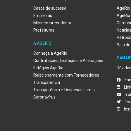
Casos de sucesso
AgeRio 
Empresas
AgeRio 
Microempreendedor
Comuni
Prefeituras
Notícia
Patrocí
A AGERIO
Sala de
Conheça a AgeRio
CANAI
Contratações, Licitações e Alienações
Estágios AgeRio
Dúvida
Relacionamento com Fornecedores
Fac
Transparência
Lin
Transparência – Despesas com o
Yo
Coronavírus
Twi
Ins