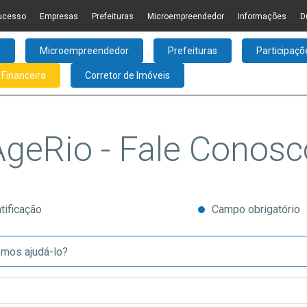
ucesso
Empresas
Prefeituras
Microempreendedor
Informações
D
s
Microempreendedor
Prefeituras
Participaçõ
Financeira
Corretor de Imóveis
AgeRio - Fale Conosc
tificação
Campo obrigatório
mos ajudá-lo?
nanciamento solicitado *