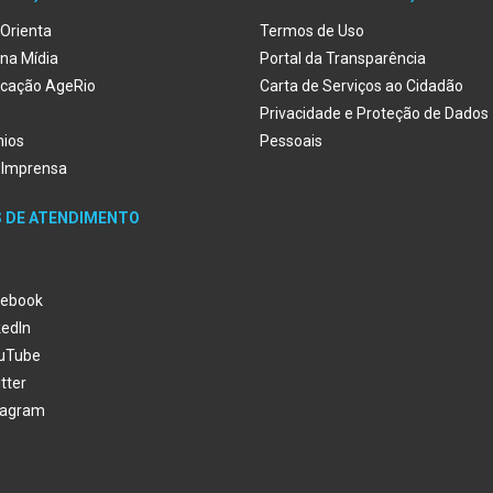
Orienta
Termos de Uso
na Mídia
Portal da Transparência
cação AgeRio
Carta de Serviços ao Cidadão
s
Privacidade e Proteção de Dados
nios
Pessoais
 Imprensa
S DE ATENDIMENTO
s
ebook
kedIn
uTube
tter
tagram