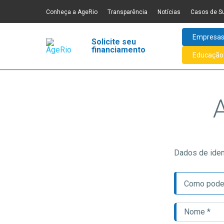
Conheça a AgeRio
Transparência
Notícias
Casos de S
Empresa
Solicite seu
financiamento
Educação 
Dados de iden
Como pode
Valor do fi
Nome *