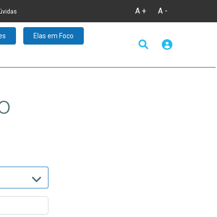
A +
A -
úvidas
es
Elas em Foco
o