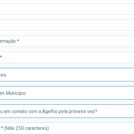
irmação *
*
iro
um Município
u em contato com a AgeRio pela primeira vez?
 (Máx 250 caracteres)