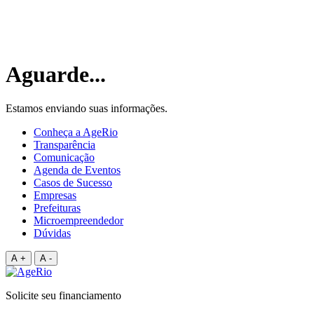
Aguarde
.
.
.
Estamos enviando suas informações.
Conheça a AgeRio
Transparência
Comunicação
Agenda de Eventos
Casos de Sucesso
Empresas
Prefeituras
Microempreendedor
Dúvidas
A +
A -
Solicite seu financiamento