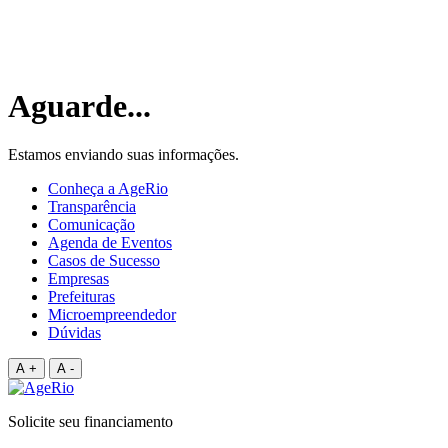
Aguarde
.
.
.
Estamos enviando suas informações.
Conheça a AgeRio
Transparência
Comunicação
Agenda de Eventos
Casos de Sucesso
Empresas
Prefeituras
Microempreendedor
Dúvidas
A +
A -
Solicite seu financiamento